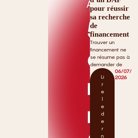
pour réussir
sa recherche
de
financement
Trouver un
financement ne
se résume pas à
demander de
06/07/
Li
2026
r
e
l
e
d
e
r
n