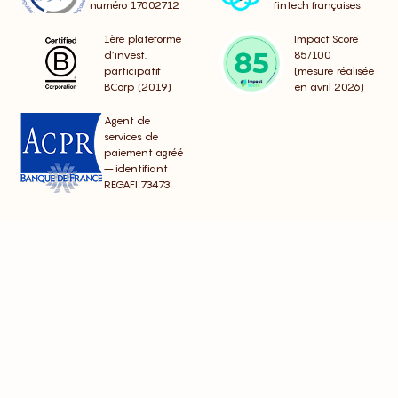
numéro 17002712
fintech françaises
1ère plateforme
Impact Score
d’invest.
85/100
participatif
(mesure réalisée
BCorp (2019)
en avril 2026)
Agent de
services de
paiement agréé
– identifiant
REGAFI 73473