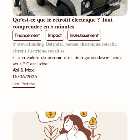
Qu’est-ce que le rétrofit électrique ? Tout
comprendre en 5 minutes
Financement
,
Impact
,
Investissement
#
,
,
,
,
crowdfunding
Defender
moteur thermique
retrofit
,
rétrofit électrique
royalties
Et si la voiture de demain était déjà garée devant chez
vous ? C’est l’idée...
Abi & Max
15/06/2026
Lire l'article