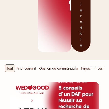
i
e
r
a
rt
ic
l
e
Tout
Financement
Gestion de communauté
Impact
Investis