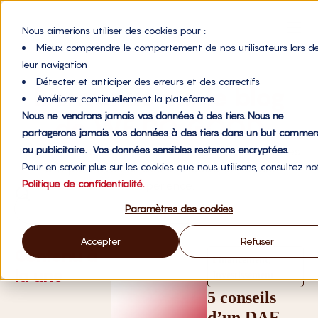
Nous aimerions utiliser des cookies pour :
Mieux comprendre le comportement de nos utilisateurs lors d
leur navigation
Détecter et anticiper des erreurs et des correctifs
Bienvenue sur le blog
Améliorer continuellement la plateforme
Nous ne vendrons jamais vos données à des tiers. Nous ne
de WE DO GOOD
partagerons jamais vos données à des tiers dans un but commerc
ou publicitaire. Vos données sensibles resterons encryptées.
Blog sur la finance, le crowdfunding et les entreprises
Pour en savoir plus sur les cookies que nous utilisons, consultez no
à impact, avec articles d’actualité et retours
Politique de confidentialité.
d’expérience.
Paramètres des cookies
Accepter
Refuser
Contenu à
,
Financement
la une
Investissement
5 conseils
d’un DAF