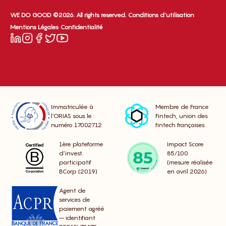
WE DO GOOD ©2026. All rights reserved.
Conditions d’utilisation
Mentions Légales
Confidentialité
Immatriculée à
Membre de France
l’ORIAS sous le
Fintech, union des
numéro 17002712
fintech françaises
1ère plateforme
Impact Score
d’invest.
85/100
participatif
(mesure réalisée
BCorp (2019)
en avril 2026)
Agent de
services de
paiement agréé
– identifiant