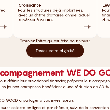
Croissance
Lev
vec
Pour les structures déjà implantées,
Pour
avec un chiffre d’affaires annuel actuel
fina
supérieur à 500K€
d’in
Trouvez l’offre qui est faite pour vous :
Testez votre éligibilité
’accompagnement WE DO 
r définir leur prévisionnel financier, préparer leur campag
 Les jeunes entreprises bénéficient d’une réduction de 30 %
E DO GOOD à partager à vos investisseurs
seurs : collecte en ligne et par chèque, suivi de la conversi