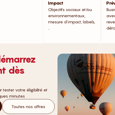
Impact
Prév
Objectifs sociaux et/ou
Busi
environnementaux,
ave
mesure d’impact, labels,
reve
…
déta
démarrez
nt dès
ester votre éligibilité et
lques minutes
Toutes nos offres