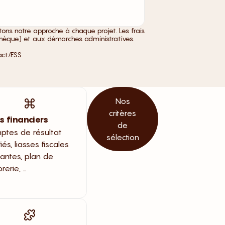
ons notre approche à chaque projet. Les frais
 chèque) et aux démarches administratives.
act/ESS
Nos
critères
s financiers
de
tes de résultat
sélection
fiés, liasses fiscales
tantes, plan de
rerie, …