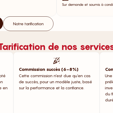
Sur demande et soumis à condit
Notre tarification
Tarification de nos service
Commission succès (6-8%)
Com
pté
Cette commission n’est due qu’en cas
Une
on
de succès, pour un modèle juste, basé
prél
se en
sur la performance et la confiance.
inve
du f
dur