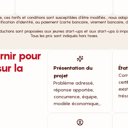
es tarifs et conditions sont susceptibles d’être modifiés ; nous adapt
érification d’identité, au paiement (carte bancaire, virement bancaire,
ductions sont proposées aux jeunes start-ups et aux start-ups à imp
Tous les prix sont indiqués hors taxes.
nir pour
ur la
Présentation du
État
Comp
projet
certi
Problème adressé,
exis
réponse apportée,
tréso
concurrence, équipe,
modèle économique,…