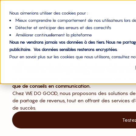
Nous aimerions utiliser des cookies pour :
Mieux comprendre le comportement de nos utilisateurs lors de
Détecter et anticiper des erreurs et des correctifs
Améliorer continuellement la plateforme
Nous ne vendrons jamais vos données à des tiers. Nous ne parta
Nos offres de fina
publicitaire. Vos données sensibles resterons encryptées.
Pour en savoir plus sur les cookies que nous utilisons, consultez n
d’accompagnemen
Levez des fonds en 1 à 4 mois de manière privée ou pub
que de conseils en communication.
Chez WE DO GOOD, nous proposons des solutions de 
de partage de revenus, tout en offrant des service
de succès.
Testez