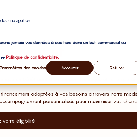
 leur navigation
gerons jamais vos données à des tiers dans un but commercial ou
ncement et
otre
Politique de confidentialité.
t
Paramètres des cookies
Accepter
Refuser
lique en bénéficiant d’un support technique et juridique ain
financement adaptées à vos besoins à travers notre modè
s d’accompagnement personnalisés pour maximiser vos chan
 votre éligibilité