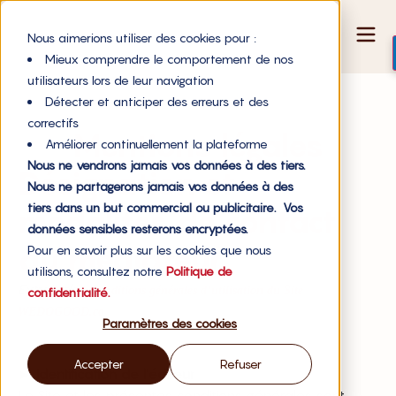
Nous aimerions utiliser des cookies pour :
Mieux comprendre le comportement de nos
utilisateurs lors de leur navigation
Détecter et anticiper des erreurs et des
correctifs
Mentions légales
Améliorer continuellement la plateforme
Nous ne vendrons jamais vos données à des tiers.
Désignation et
Nous ne partagerons jamais vos données à des
tiers dans un but commercial ou publicitaire. Vos
modalités de contact
données sensibles resterons encryptées.
du médiateur
Pour en savoir plus sur les cookies que nous
utilisons, consultez notre
Politique de
Extrait des
Conditions générales d’utilisation du Site
confidentialité.
WEDOGOOD.co
Paramètres des cookies
Accepter
Refuser
►
Identification de l’éditeur
Le Site et les présentes conditions générales sont