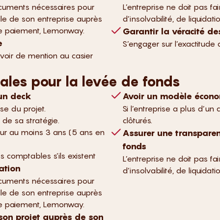
ocuments nécessaires pour
L’entreprise ne doit pas fai
elle de son entreprise auprès
d’insolvabilité, de liquidatio
de paiement, Lemonway.
Garantir la véracité de
e
S’engager sur l’exactitude
avoir de mention au casier
ales pour la levée de fonds
 un deck
Avoir un modèle écono
se du projet.
Si l’entreprise a plus d’un
 de sa stratégie.
clôturés.
é sur au moins 3 ans (5 ans en
Assurer une transparen
fonds
s comptables s’ils existent
L’entreprise ne doit pas fai
ation
d’insolvabilité, de liquidatio
ocuments nécessaires pour
elle de son entreprise auprès
de paiement, Lemonway.
on projet auprès de son