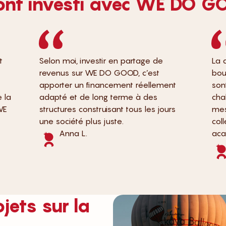
 ont investi avec WE DO G
t
Selon moi, investir en partage de
La 
revenus sur WE DO GOOD, c’est
bour
apporter un financement réellement
son
 la
adapté et de long terme à des
cha
WE
structures construisant tous les jours
mes
une société plus juste.
coll
Anna L.
acab
jets sur la