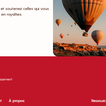
f et soutenez celles qui vous
en royalties.
tissement
et
À propos
Ressour