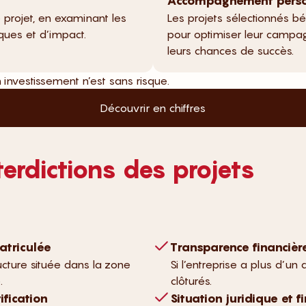
Accompagnement perso
 projet, en examinant les
Les projets sélectionnés 
iques et d’impact.
pour optimiser leur campa
leurs chances de succès.
 investissement n’est sans risque.
Découvrir en chiffres
terdictions des projets
atriculée
Transparence financièr
ructure située dans la zone
Si l’entreprise a plus d’un
.
clôturés.
fication
Situation juridique et f