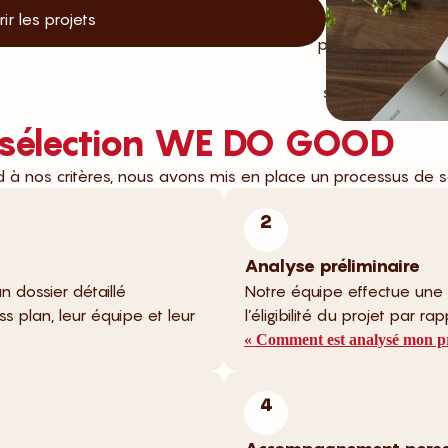
ir les projets
Notre
processus
de
sélection
 sélection WE DO GOOD
 à nos critères, nous avons mis en place un processus de sé
2
Analyse préliminaire
 dossier détaillé
Notre équipe effectue une 
ess plan, leur équipe et leur
l’éligibilité du projet par r
« Comment est analysé mon pr
4