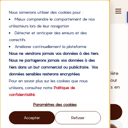
Nous aimerions utiliser des cookies pour :
Mieux comprendre le comportement de nos
utilisateurs lors de leur navigation
Détecter et anticiper des erreurs et des
Outils et services
correctifs
Améliorer continuellement la plateforme
proposés par
Nous ne vendrons jamais vos données à des tiers.
WE DO GOOD
Nous ne partagerons jamais vos données à des
tiers dans un but commercial ou publicitaire. Vos
Nous mettons à votre disposition une suite complète
données sensibles resterons encryptées.
d’outils financiers, juridiques, fiscaux et humains pour
Pour en savoir plus sur les cookies que nous
structurer, suivre et sécuriser votre levée de fonds en
utilisons, consultez notre
Politique de
RBF, tout en simplifiant la gestion de vos
confidentialité.
investissements.
Paramètres des cookies
Découvrir nos outils
Accepter
Refuser