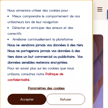
Nous aimerions utiliser des cookies pour :
Mieux comprendre le comportement de nos
utilisateurs lors de leur navigation
Détecter et anticiper des erreurs et des
correctifs
L'impact de
Améliorer continuellement la plateforme
Nous ne vendrons jamais vos données à des tiers.
WE DO
Nous ne partagerons jamais vos données à des
tiers dans un but commercial ou publicitaire. Vos
GOOD en
données sensibles resterons encryptées.
chiffres
Pour en savoir plus sur les cookies que nous
utilisons, consultez notre
Politique de
Découvrez les
confidentialité.
performances de WE DO
Paramètres des cookies
GOOD à travers des
données clés sur nos
Accepter
Refuser
projets financés et notre
communauté