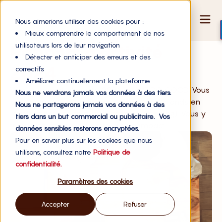
Nous aimerions utiliser des cookies pour :
Mieux comprendre le comportement de nos
utilisateurs lors de leur navigation
Rapport d'activité
Détecter et anticiper des erreurs et des
2024
correctifs
Améliorer continuellement la plateforme
Voici le rapport d’activité 2024 de WE DO GOOD. Vous
Nous ne vendrons jamais vos données à des tiers.
y trouverez les statistiques des levées de fonds en
Nous ne partagerons jamais vos données à des
royalties privées et publiques (crowdfunding). Vous y
tiers dans un but commercial ou publicitaire. Vos
trouverez également notre bilan d’impact.
données sensibles resterons encryptées.
Pour en savoir plus sur les cookies que nous
utilisons, consultez notre
Politique de
confidentialité.
Paramètres des cookies
Accepter
Refuser