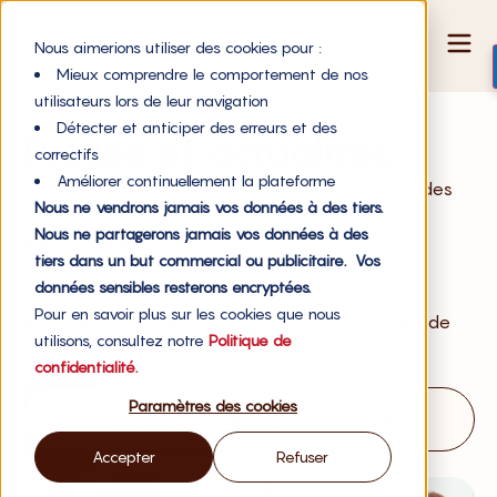
Nous aimerions utiliser des cookies pour :
Mieux comprendre le comportement de nos
utilisateurs lors de leur navigation
Détecter et anticiper des erreurs et des
Presse et actualités
correctifs
Améliorer continuellement la plateforme
Retrouvez toutes nos retombées de presse sur des
Nous ne vendrons jamais vos données à des tiers.
médias généralistes, spécialisés finance,
Nous ne partagerons jamais vos données à des
entrepreneuriat et investissement.
tiers dans un but commercial ou publicitaire. Vos
données sensibles resterons encryptées.
Pour toute demande (interviews, interventions,
Pour en savoir plus sur les cookies que nous
partenariats, …) , contactez nous via le formulaire de
utilisons, consultez notre
Politique de
contact.
confidentialité.
Formulaire
Paramètres des cookies
de
Nos dernières apparitions presse
contact
Accepter
Refuser