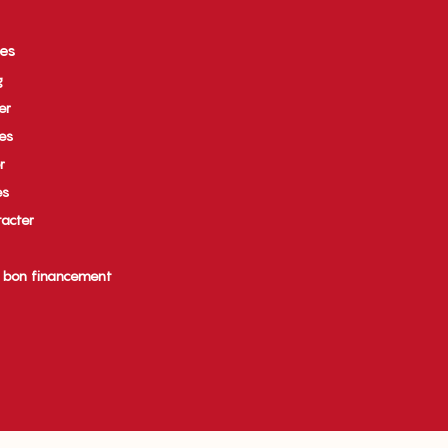
ces
g
er
ues
r
es
acter
e bon financement