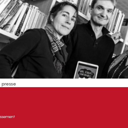
e presse
tissement