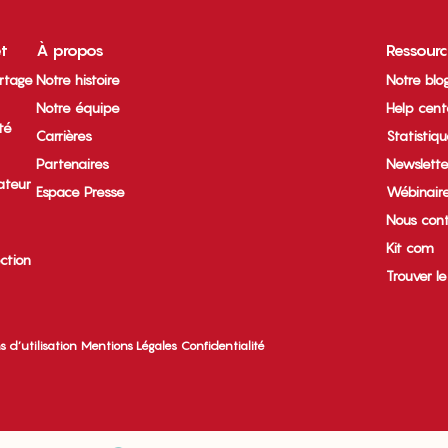
et
À propos
Ressour
rtage
Notre histoire
Notre blo
Notre équipe
Help cent
ité
Carrières
Statistiq
Partenaires
Newslette
ateur
Espace Presse
Wébinair
Nous cont
Kit com
ection
Trouver l
s d’utilisation
Mentions Légales
Confidentialité