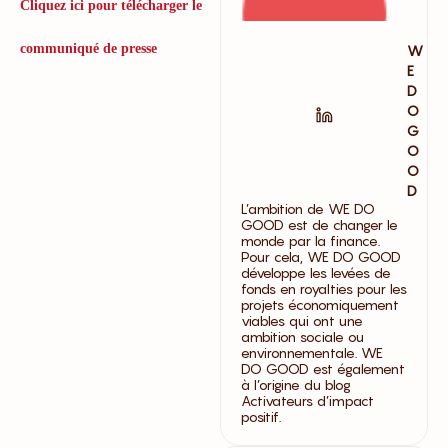
Cliquez ici pour télécharger le
communiqué de presse
W
E
D
O
G
O
O
D
L’ambition de WE DO
GOOD est de changer le
monde par la finance.
Pour cela, WE DO GOOD
développe les levées de
fonds en royalties pour les
projets économiquement
viables qui ont une
ambition sociale ou
environnementale. WE
DO GOOD est également
à l’origine du blog
Activateurs d’impact
positif.