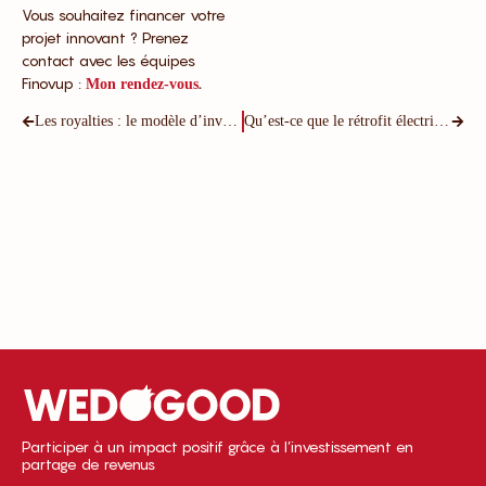
Vous souhaitez financer votre
projet innovant ? Prenez
contact avec les équipes
Finovup :
.
Mon rendez-vous
Les royalties : le modèle d’investissement le plus aligné (et pourquoi il change la donne)
Qu’est-ce que le rétrofit électrique ? Tout comprendre en 5 minutes
Participer à un impact positif grâce à l’investissement en
partage de revenus