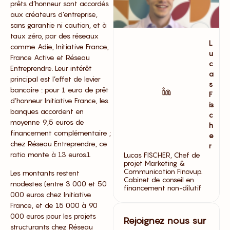
prêts d’honneur sont accordés
aux créateurs d’entreprise,
sans garantie ni caution, et à
taux zéro, par des réseaux
L
comme Adie, Initiative France,
u
France Active et Réseau
c
Entreprendre. Leur intérêt
a
principal est l’effet de levier
s
bancaire : pour 1 euro de prêt
F
d’honneur Initiative France, les
is
banques accordent en
c
moyenne 9,5 euros de
h
financement complémentaire ;
e
chez Réseau Entreprendre, ce
r
ratio monte à 13 euros.1
Lucas FISCHER, Chef de
projet Marketing &
Communication Finovup.
Les montants restent
Cabinet de conseil en
modestes (entre 3 000 et 50
financement non-dilutif
000 euros chez Initiative
France, et de 15 000 à 90
000 euros pour les projets
Rejoignez nous sur
structurants chez Réseau