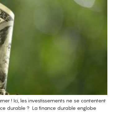
ner ! Ici, les investissements ne se contentent
inance durable ? La finance durable englobe