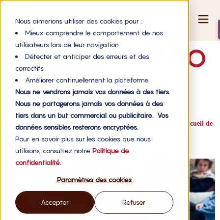
Nous aimerions utiliser des cookies pour :
Mieux comprendre le comportement de nos
utilisateurs lors de leur navigation
Étiquette :
WE DO
Détecter et anticiper des erreurs et des
correctifs
GOOD
Améliorer continuellement la plateforme
Nous ne vendrons jamais vos données à des tiers.
Nous ne partagerons jamais vos données à des
tiers dans un but commercial ou publicitaire. Vos
Bien vieillir chez soi : pourquoi la France rate le virage de l’accueil de
données sensibles resterons encryptées.
Pour en savoir plus sur les cookies que nous
jour non médicalisé
utilisons, consultez notre
Politique de
confidentialité.
Paramètres des cookies
Accepter
Refuser