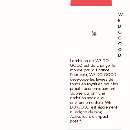
W
E
D
O
G
O
O
D
L’ambition de WE DO
GOOD est de changer le
monde par la finance.
Pour cela, WE DO GOOD
développe les levées de
fonds en royalties pour les
projets économiquement
viables qui ont une
ambition sociale ou
environnementale. WE
DO GOOD est également
à l’origine du blog
Activateurs d’impact
positif.