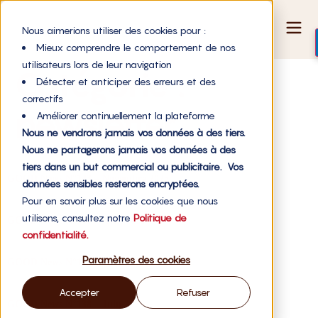
Nous aimerions utiliser des cookies pour :
Mieux comprendre le comportement de nos
utilisateurs lors de leur navigation
Catégorie :
Détecter et anticiper des erreurs et des
correctifs
newsletter
Améliorer continuellement la plateforme
Nous ne vendrons jamais vos données à des tiers.
Nous ne partagerons jamais vos données à des
tiers dans un but commercial ou publicitaire. Vos
GOOD News N°143 – Novembre 2025
données sensibles resterons encryptées.
Pour en savoir plus sur les cookies que nous
utilisons, consultez notre
Politique de
GOOD News N°140 – Août 2025
confidentialité.
Paramètres des cookies
GOOD News N°139 – Juillet 2025
Accepter
Refuser
GOOD News N°138 – Juin 2025