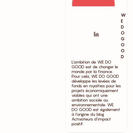
W
E
D
O
G
O
O
D
L’ambition de WE DO
GOOD est de changer le
monde par la finance.
Pour cela, WE DO GOOD
développe les levées de
fonds en royalties pour les
projets économiquement
viables qui ont une
ambition sociale ou
environnementale. WE
DO GOOD est également
à l’origine du blog
Activateurs d’impact
positif.