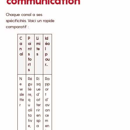
communication
Chaque canal a ses
spécificités. Voici un rapide
comparatif :
C
P
Li
Id
a
oi
mi
éa
n
nt
te
l
al
s
s
p
fo
ou
rt
r…
s
N
Ré
Ri
Ra
e
gu
sq
pp
w
liè
ue
or
sle
re,
d’
t
tte
q
at
d’
r
u
ter
av
ali
rir
an
ta
en
ce
tiv
sp
m
e,
a
en