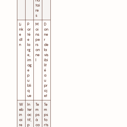
na
tai
re
s
Li
P
M
D
nk
or
oi
on
e
té
ns
ne
dI
e
pe
r
n
la
rs
de
rg
on
la
e,
ne
vis
im
l
ibi
ag
lit
e
é
p
a
u
u
bli
pr
q
oj
ue
et
W
In
Te
Te
eb
ter
m
m
in
ac
ps
ps
ai
tif,
à
fo
re
p
ca
rts