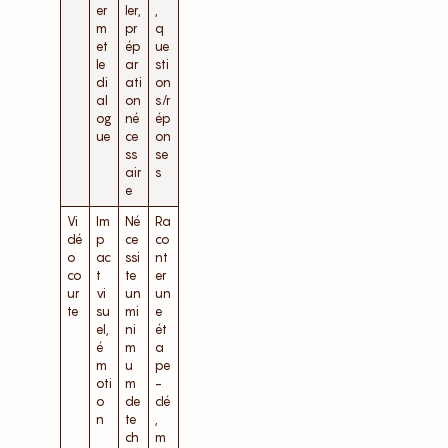
er
ler,
,
m
pr
q
et
ép
ue
le
ar
sti
di
ati
on
al
on
s/r
og
né
ép
ue
ce
on
ss
se
air
s
e
Vi
Im
Né
Ra
dé
p
ce
co
o
ac
ssi
nt
co
t
te
er
ur
vi
un
un
te
su
mi
e
el,
ni
ét
é
m
a
m
u
pe
oti
m
-
o
de
clé
n
te
,
ch
m