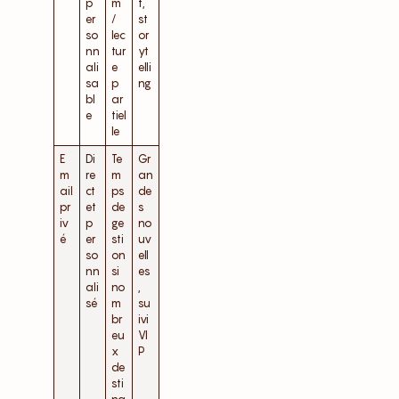
p
m
t,
er
/
st
so
lec
or
nn
tur
yt
ali
e
elli
sa
p
ng
bl
ar
e
tiel
le
E
Di
Te
Gr
m
re
m
an
ail
ct
ps
de
pr
et
de
s
iv
p
ge
no
é
er
sti
uv
so
on
ell
nn
si
es
ali
no
,
sé
m
su
br
ivi
eu
VI
x
P
de
sti