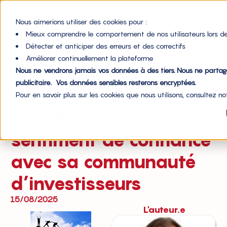
Nous aimerions utiliser des cookies pour :
Mieux comprendre le comportement de nos utilisateurs lors de
Détecter et anticiper des erreurs et des correctifs
Améliorer continuellement la plateforme
Nous ne vendrons jamais vos données à des tiers. Nous ne parta
Accueil du blog
publicitaire. Vos données sensibles resterons encryptées.
Pour en savoir plus sur les cookies que nous utilisons, consultez n
,
,
Financement
Gestion de communauté
Post-levée de fonds
Construire un
sentiment de confiance
avec sa communauté
d’investisseurs
15/08/2025
L'auteur.e