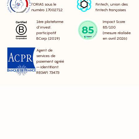
l’ORIAS sous le
Fintech, union des
numéro 17002712
fintech françaises
1ère plateforme
Impact Score
d’invest.
85/100
participatif
(mesure réalisée
BCorp (2019)
en avril 2026)
Agent de
services de
paiement agréé
– identifiant
REGAFI 73473