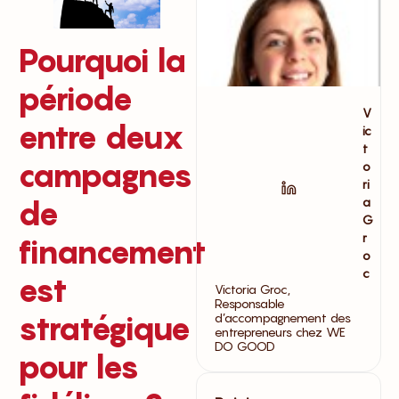
Pourquoi la
période
V
entre deux
ic
t
campagnes
o
ri
de
a
G
r
financement
o
c
est
Victoria Groc,
Responsable
stratégique
d’accompagnement des
entrepreneurs chez WE
DO GOOD
pour les