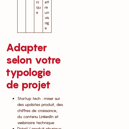
ni
ett
qu
re
e
un
vis
ag
e
Adapter
selon votre
typologie
de projet
Startup tech : miser sur
des updates produit, des
chiffres de croissance,
du contenu LinkedIn et
webinaire technique
Retail / produit physique