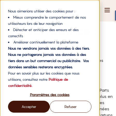
Nous aimerions utiliser des cookies pour :
Mieux comprendre le comportement de nos
utilisateurs lors de leur navigation
Auteur/autrice :
Détecter et anticiper des erreurs et des
correctifs
Victoria Groc
Améliorer continuellement la plateforme
Nous ne vendrons jamais vos données à des tiers.
Nous ne partagerons jamais vos données à des
Victoria Groc, Responsable d'accompagnement des
tiers dans un but commercial ou publicitaire. Vos
entrepreneurs chez WE DO GOOD
données sensibles resterons encryptées.
Pour en savoir plus sur les cookies que nous
utilisons, consultez notre
Politique de
BSPCE : faire le bon choix avant la nouvelle année
confidentialité.
Les BSPCE, acronyme de Bons de Souscription de Parts
Paramètres des cookies
de Créateur d’Entreprise, occupent une place de plus en
plus centrale dans l’écosystème des startups et des
Accepter
Refuser
entreprises innovantes. Selon plusieurs études menées
sur l’écosystème French Tech, plus de 60 % des startups