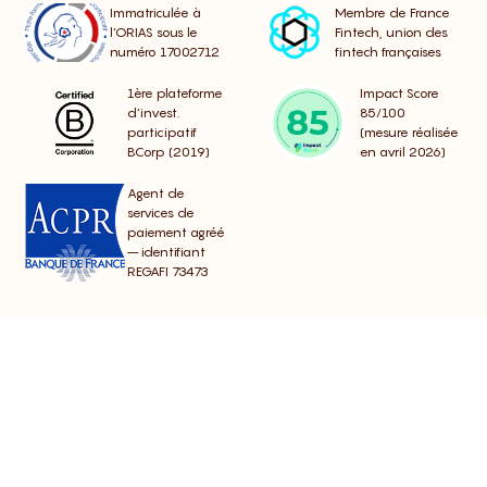
Immatriculée à
Membre de France
l’ORIAS sous le
Fintech, union des
numéro 17002712
fintech françaises
1ère plateforme
Impact Score
d’invest.
85/100
participatif
(mesure réalisée
BCorp (2019)
en avril 2026)
Agent de
services de
paiement agréé
– identifiant
REGAFI 73473