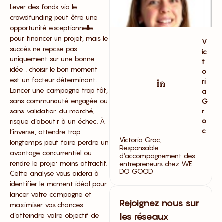
Lever des fonds via le
crowdfunding peut être une
opportunité exceptionnelle
pour financer un projet, mais le
V
succès ne repose pas
ic
uniquement sur une bonne
t
idée : choisir le bon moment
o
est un facteur déterminant.
ri
Lancer une campagne trop tôt,
a
sans communauté engagée ou
G
sans validation du marché,
r
o
risque d’aboutir à un échec. À
c
l’inverse, attendre trop
Victoria Groc,
longtemps peut faire perdre un
Responsable
avantage concurrentiel ou
d’accompagnement des
rendre le projet moins attractif.
entrepreneurs chez WE
DO GOOD
Cette analyse vous aidera à
identifier le moment idéal pour
lancer votre campagne et
Rejoignez nous sur
maximiser vos chances
d’atteindre votre objectif de
les réseaux