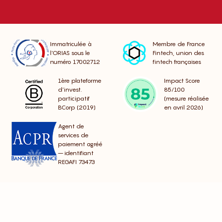
Immatriculée à
Membre de France
l’ORIAS sous le
Fintech, union des
numéro 17002712
fintech françaises
1ère plateforme
Impact Score
d’invest.
85/100
participatif
(mesure réalisée
BCorp (2019)
en avril 2026)
Agent de
services de
paiement agréé
– identifiant
REGAFI 73473