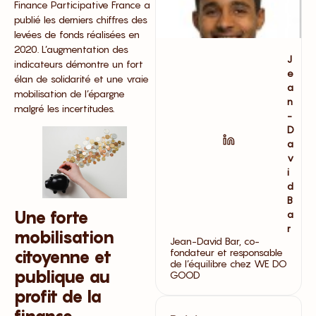
Finance Participative France a
publié les derniers chiffres des
levées de fonds réalisées en
2020. L’augmentation des
J
indicateurs démontre un fort
e
élan de solidarité et une vraie
a
mobilisation de l’épargne
n
malgré les incertitudes.
-
D
a
v
i
d
B
Une forte
a
r
mobilisation
Jean-David Bar, co-
fondateur et responsable
citoyenne et
de l’équilibre chez WE DO
publique au
GOOD
profit de la