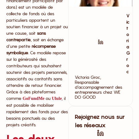
financement participatif par
dons) est un modèle de
collecte de fonds où des
V
particuliers apportent un
ic
soutien financier à un projet ou
t
une cause, soit
sans
o
contrepartie
, soit en échange
ri
d’une petite
récompense
a
symbolique
. Ce modèle repose
G
sur la générosité des
r
o
contributeurs qui souhaitent
c
soutenir des projets personnels,
Victoria Groc,
associatifs ou caritatifs sans
Responsable
attendre de retour financier.
d’accompagnement des
Grâce à des plateformes
entrepreneurs chez WE
DO GOOD
comme
ou
, il
GoFundMe
Ulule
est possible de mobiliser
rapidement des fonds pour des
Rejoignez nous sur
besoins ponctuels ou des
projets créatifs.
les réseaux
Les deux