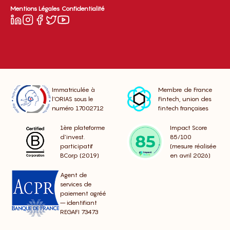
Mentions Légales
Confidentialité
Immatriculée à
Membre de France
l’ORIAS sous le
Fintech, union des
numéro 17002712
fintech françaises
1ère plateforme
Impact Score
d’invest.
85/100
participatif
(mesure réalisée
BCorp (2019)
en avril 2026)
Agent de
services de
paiement agréé
– identifiant
REGAFI 73473