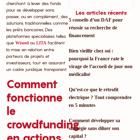
cherchant à lever des fonds
pour se développer sans
Les articles récents
passer, ou en complément, des
5 conseils d’un DAF pour
solutions traditionnelles comme
réussir sa recherche de
les prêts bancaires. Des
financement
plateformes spécialisées telles
que
ou
facilitent
Wiseed
LITA
la mise en relation entre
Bien vieillir chez soi :
porteurs de projets et
pourquoi la France rate le
investisseurs, tout en assurant
virage de l’accueil de jour non
un cadre juridique transparent.
médicalisé
Comment
Qu’est-ce que le rétrofit
fonctionne
électrique ? Tout comprendre
en 5 minutes
le
crowdfunding
Comment développer sa
stratégie sans diluer son
en actions
capital ?