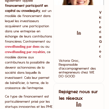
également appelé
financement participatif en
capital ou crowdequity
, est un
V
modèle de financement dans
ic
lequel les investisseurs
t
acquièrent une participation
o
dans une entreprise en
ri
échange de leurs contributions
a
financières. Contrairement au
G
ou au
r
crowdfunding par dons
o
, ce
crowdfunding par royalties
c
modèle donne aux
Victoria Groc,
contributeurs la possibilité de
Responsable
devenir actionnaires de la
d’accompagnement des
entrepreneurs chez WE
société dans laquelle ils
DO GOOD
investissent. Cela leur permet
de bénéficier, à terme, de la
croissance de l’entreprise.
Rejoignez nous sur
Ce type de financement est
les réseaux
particulièrement prisé par les
startups innovantes et les PME