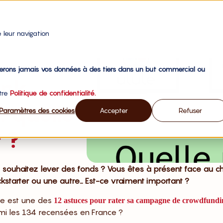
 leur navigation
gerons jamais vos données à des tiers dans un but commercial ou
ank
otre
Politique de confidentialité.
: quelle
Paramètres des cookies
Accepter
Refuser
 ?
 souhaitez lever des fonds ? Vous êtes à présent face au ch
ickstarter ou une autre… Est-ce vraiment important ?
me est une des
12 astuces pour rater sa campagne de crowdfundi
armi les 134 recensées en France ?