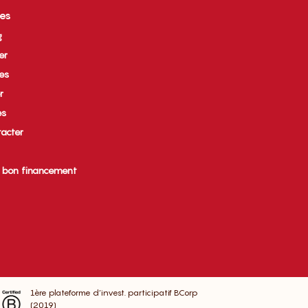
ces
g
er
ues
r
es
acter
e bon financement
1ère plateforme d’invest. participatif BCorp
(2019)