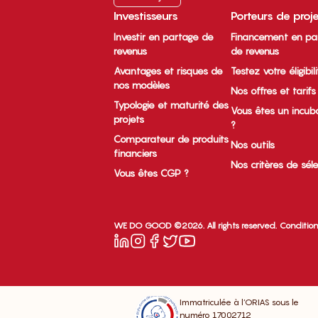
Investisseurs
Porteurs de proj
Investir en partage de
Financement en pa
revenus
de revenus
Avantages et risques de
Testez votre éligibil
nos modèles
Nos offres et tarifs
Typologie et maturité des
Vous êtes un incub
projets
?
Comparateur de produits
Nos outils
financiers
Nos critères de sél
Vous êtes CGP ?
WE DO GOOD ©2026. All rights reserved.
Condition
Immatriculée à l’ORIAS sous le
numéro 17002712