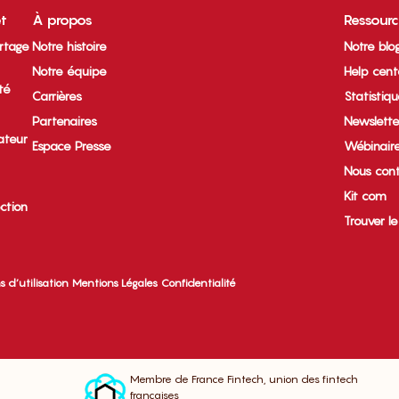
et
À propos
Ressour
rtage
Notre histoire
Notre blo
Notre équipe
Help cent
ité
Carrières
Statistiq
Partenaires
Newslette
ateur
Espace Presse
Wébinair
Nous cont
Kit com
ection
Trouver l
s d’utilisation
Mentions Légales
Confidentialité
Membre de France Fintech, union des fintech
françaises