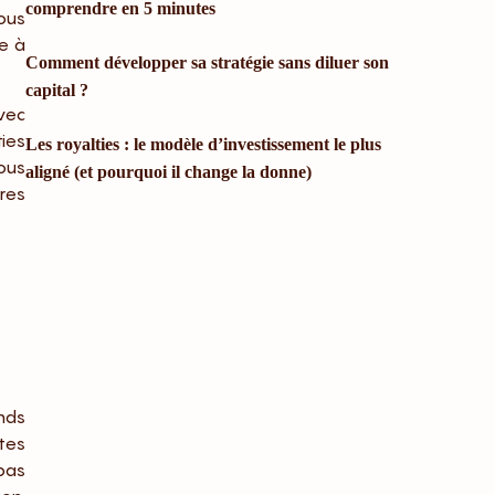
comprendre en 5 minutes
ous
de à
Comment développer sa stratégie sans diluer son
capital ?
avec
ies
Les royalties : le modèle d’investissement le plus
ous
aligné (et pourquoi il change la donne)
ires
nds
tes
 pas