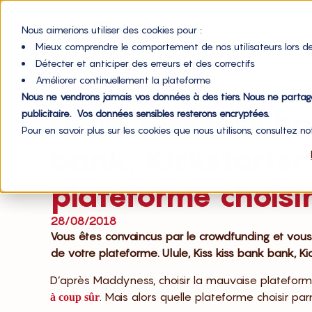
Nous aimerions utiliser des cookies pour :
Mieux comprendre le comportement de nos utilisateurs lors de
Détecter et anticiper des erreurs et des correctifs
Accueil du blog
Améliorer continuellement la plateforme
Financement
Nous ne vendrons jamais vos données à des tiers. Nous ne parta
Ulule, Kiss kiss b
publicitaire. Vos données sensibles resterons encryptées.
Pour en savoir plus sur les cookies que nous utilisons, consultez n
bank, Kickstarter 
plateforme choisir
28/08/2018
Vous êtes convaincus par le crowdfunding et vous
de votre plateforme. Ulule, Kiss kiss bank bank, K
D’après Maddyness, choisir la mauvaise platefor
. Mais alors quelle plateforme choisir p
à coup sûr