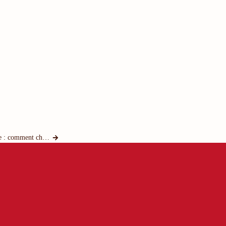
Plateformes de crowdfunding en France : comment choisir ?