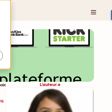
L'auteur.e
oix
ng