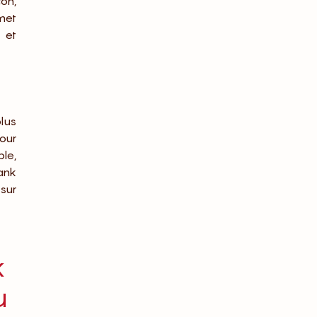
on,
met
 et
lus
our
ple,
bank
sur
k
u