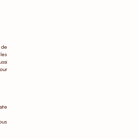
 de
les
ssi
pour
ite
ous