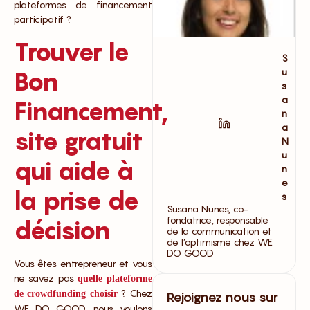
plateformes de financement
participatif ?
Trouver le
S
u
Bon
s
a
Financement,
n
a
site gratuit
N
u
qui aide à
n
e
la prise de
s
Susana Nunes, co-
fondatrice, responsable
décision
de la communication et
de l’optimisme chez WE
DO GOOD
Vous êtes entrepreneur et vous
ne savez pas
quelle plateforme
? Chez
de crowdfunding choisir
Rejoignez nous sur
WE DO GOOD, nous voulons