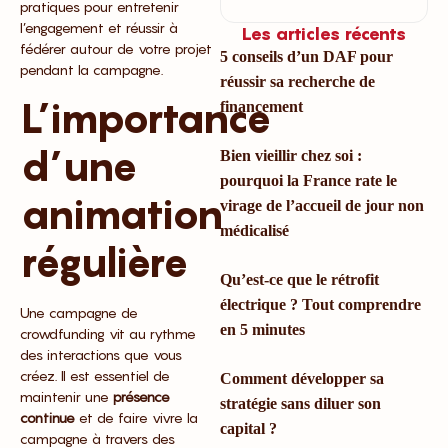
pratiques pour entretenir
l’engagement et réussir à
Les articles récents
fédérer autour de votre projet
5 conseils d’un DAF pour
pendant la campagne.
réussir sa recherche de
L’importance
financement
d’une
Bien vieillir chez soi :
pourquoi la France rate le
animation
virage de l’accueil de jour non
médicalisé
régulière
Qu’est-ce que le rétrofit
électrique ? Tout comprendre
Une campagne de
en 5 minutes
crowdfunding vit au rythme
des interactions que vous
créez. Il est essentiel de
Comment développer sa
maintenir une
présence
stratégie sans diluer son
continue
et de faire vivre la
capital ?
campagne à travers des