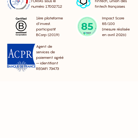
l’ORIAS sous le
Fintech, union des
numéro 17002712
fintech françaises
1ère plateforme
Impact Score
d’invest.
85/100
participatif
(mesure réalisée
BCorp (2019)
en avril 2026)
Agent de
services de
paiement agréé
– identifiant
REGAFI 73473