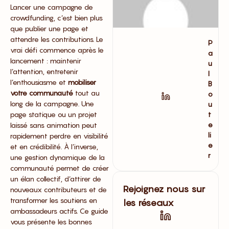
Lancer une campagne de
crowdfunding, c’est bien plus
que publier une page et
attendre les contributions. Le
P
vrai défi commence après le
a
lancement : maintenir
u
l’attention, entretenir
l
l’enthousiasme et
mobiliser
B
votre communauté
tout au
o
long de la campagne. Une
u
page statique ou un projet
t
e
laissé sans animation peut
li
rapidement perdre en visibilité
e
et en crédibilité. À l’inverse,
r
une gestion dynamique de la
communauté permet de créer
un élan collectif, d’attirer de
Rejoignez nous sur
nouveaux contributeurs et de
transformer les soutiens en
les réseaux
ambassadeurs actifs. Ce guide
vous présente les bonnes