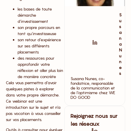
les bases de toute
S
démarche
u
d’investissement
s
son propre parcours en
a
tant qu’investisseuse
n
son retour d’expérience
a
sur ses différents
N
placements
u
des ressources pour
n
approfondir votre
e
réflexion et aller plus loin
s
de manière concrète
Susana Nunes, co-
Cela vous permettra d’avoir
fondatrice, responsable
de la communication et
quelques pistes à explorer
de l’optimisme chez WE
dans votre propre démarche.
DO GOOD
Ce webinar est une
introduction sur le sujet et n’a
pas vocation à vous conseiller
Rejoignez nous sur
sur vos placements.
les réseaux
Outils à consulter pour évaluer