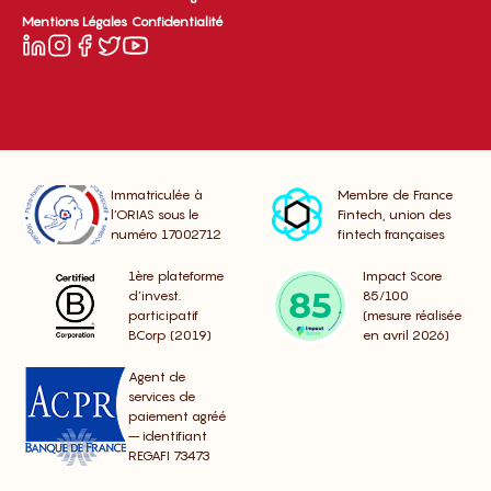
Mentions Légales
Confidentialité
Immatriculée à
Membre de France
l’ORIAS sous le
Fintech, union des
numéro 17002712
fintech françaises
1ère plateforme
Impact Score
d’invest.
85/100
participatif
(mesure réalisée
BCorp (2019)
en avril 2026)
Agent de
services de
paiement agréé
– identifiant
REGAFI 73473