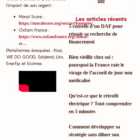
l’impact de son argent :
Moral Score :
Les articles récents
https://moralscore.org/sectors/banques/
5 conseils d’un DAF pour
Oxfam France :
réussir sa recherche de
https://www.oxfamfrance.org/climat-
financement
et…
Plateformes évoquées : Kiva,
WE DO GOOD, Solylend, Lita,
Bien vieillir chez soi :
Enerfip et Ecotree.
pourquoi la France rate le
virage de l’accueil de jour non
médicalisé
Qu’est-ce que le rétrofit
électrique ? Tout comprendre
en 5 minutes
Comment développer sa
stratégie sans diluer son