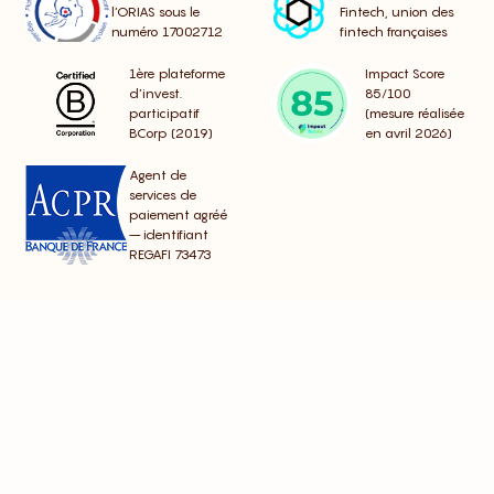
l’ORIAS sous le
Fintech, union des
numéro 17002712
fintech françaises
1ère plateforme
Impact Score
d’invest.
85/100
participatif
(mesure réalisée
BCorp (2019)
en avril 2026)
Agent de
services de
paiement agréé
– identifiant
REGAFI 73473