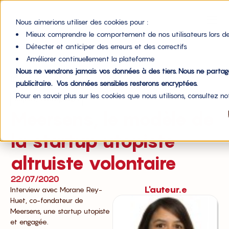
Nous aimerions utiliser des cookies pour :
Mieux comprendre le comportement de nos utilisateurs lors de
Détecter et anticiper des erreurs et des correctifs
Améliorer continuellement la plateforme
Nous ne vendrons jamais vos données à des tiers. Nous ne parta
Accueil du blog
publicitaire. Vos données sensibles resterons encryptées.
Pour en savoir plus sur les cookies que nous utilisons, consultez n
,
Impact
Témoignages
Meersens, le modèle de
la startup utopiste
altruiste volontaire
22/07/2020
L'auteur.e
Interview avec Morane Rey-
Huet, co-fondateur de
Meersens, une startup utopiste
et engagée.