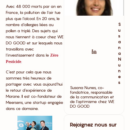
Avec 48 000 morts par an en
France, la pollution de l’air tue
plus que l’alcool. En 20 ans, le
S
nombre d’allergies liées au
u
pollen a triplé. Des sujets qui
s
nous tiennent à coeur chez WE
a
DO GOOD et sur lesquels nous
n
travaillons avec
a
l’investissement dans le
Zéro
N
.
Pesticide
u
n
C’est pour cela que nous
e
sommes très heureux de
s
partager avec vous aujourd’hui
Susana Nunes, co-
le retour d’expérience de
fondatrice, responsable
Morane. Il est co-fondateur de
de la communication et
de l’optimisme chez WE
Meersens, une startup engagée
DO GOOD
dans ce domaine.
Rejoignez nous sur