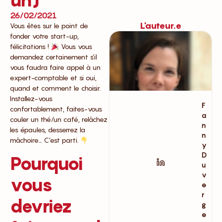
26/02/2021
L'auteur.e
Vous êtes sur le point de
fonder votre start-up,
félicitations !
Vous vous
demandez certainement s’il
vous faudra faire appel à un
expert-comptable et si oui,
quand et comment le choisir.
Installez-vous
F
confortablement, faites-vous
a
couler un thé/un café, relâchez
n
les épaules, desserrez la
n
mâchoire… C’est parti.
y
D
Pourquoi
u
v
vous
e
r
devriez
g
e