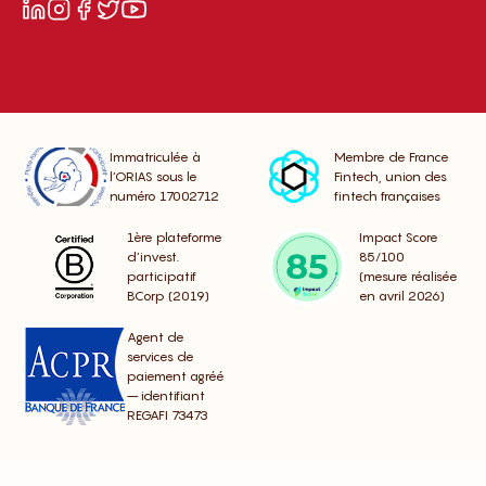
Immatriculée à
Membre de France
l’ORIAS sous le
Fintech, union des
numéro 17002712
fintech françaises
1ère plateforme
Impact Score
d’invest.
85/100
participatif
(mesure réalisée
BCorp (2019)
en avril 2026)
Agent de
services de
paiement agréé
– identifiant
REGAFI 73473