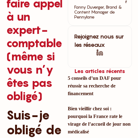
faire appel
r
Fanny Duverger, Brand &
Content Manager de
à un
Pennylane
expert-
Rejoignez nous sur
comptable
les réseaux
(même si
vous n’y
Les articles récents
5 conseils d’un DAF pour
êtes pas
réussir sa recherche de
obligé)
financement
Bien vieillir chez soi :
Suis-je
pourquoi la France rate le
virage de l’accueil de jour non
obligé de
médicalisé