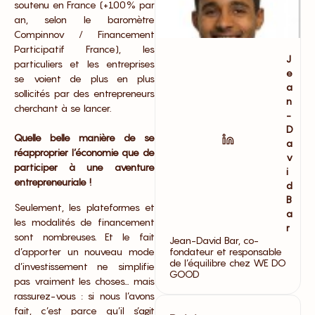
soutenu en France (+100% par
an, selon le baromètre
Compinnov / Financement
Participatif France), les
J
particuliers et les entreprises
e
se voient de plus en plus
a
sollicités par des entrepreneurs
n
cherchant à se lancer.
-
D
Quelle belle manière de se
a
réapproprier l’économie que de
v
participer à une aventure
i
entrepreneuriale !
d
B
Seulement, les plateformes et
a
les modalités de financement
r
sont nombreuses. Et le fait
Jean-David Bar, co-
d’apporter un nouveau mode
fondateur et responsable
de l’équilibre chez WE DO
d’investissement ne simplifie
GOOD
pas vraiment les choses… mais
rassurez-vous : si nous l’avons
fait, c’est parce qu’il s’agit