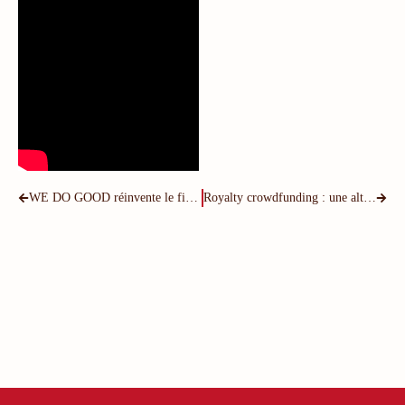
WE DO GOOD réinvente le financement participatif… et le Business Model Canvas !
Royalty crowdfunding : une alternative aux modèles de gouvernance de l’equity