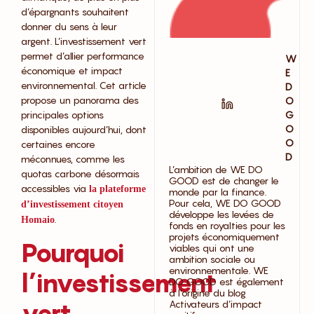
d’épargnants souhaitent
donner du sens à leur
argent. L’investissement vert
permet d’allier performance
W
économique et impact
E
environnemental. Cet article
D
propose un panorama des
O
principales options
G
O
disponibles aujourd’hui, dont
O
certaines encore
D
méconnues, comme les
L’ambition de WE DO
quotas carbone désormais
GOOD est de changer le
accessibles via
la plateforme
monde par la finance.
Pour cela, WE DO GOOD
d’investissement citoyen
développe les levées de
.
Homaio
fonds en royalties pour les
projets économiquement
Pourquoi
viables qui ont une
ambition sociale ou
environnementale. WE
l’investissement
DO GOOD est également
à l’origine du blog
vert
Activateurs d’impact