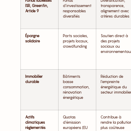
Fonds labellisés
Fonds
Diversification,
ISR, Greenfin,
d’investissement
transparence,
Article 9
responsables
alignement avec
diversifiés
critères durables
Épargne
Parts sociales,
Soutien direct à
solidaire
projets locaux,
des projets
crowdfunding
sociaux ou
environnementa
Immobilier
Bâtiments
Réduction de
durable
basse
l’empreinte
consommation,
énergétique du
rénovation
secteur immobilie
énergétique
Actifs
Quotas
Contribue à
climatiques
d’émission
rendre la pollutio
réglementés
européens (EU
plus coûteuse