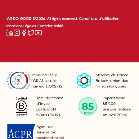
WE DO GOOD ©2026. All rights reserved.
Conditions d’utilisation
Mentions Légales
Confidentialité
Immatriculée à
Membre de France
l’ORIAS sous le
Fintech, union des
numéro 17002712
fintech françaises
1ère plateforme
Impact Score
d’invest.
85/100
participatif
(mesure réalisée
BCorp (2019)
en avril 2026)
Agent de
services de
paiement agréé