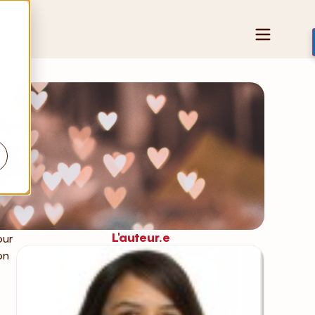
L'auteur.e
our
on