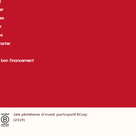
g
er
ues
r
es
acter
e bon financement
1ère plateforme d’invest. participatif BCorp
(2019)