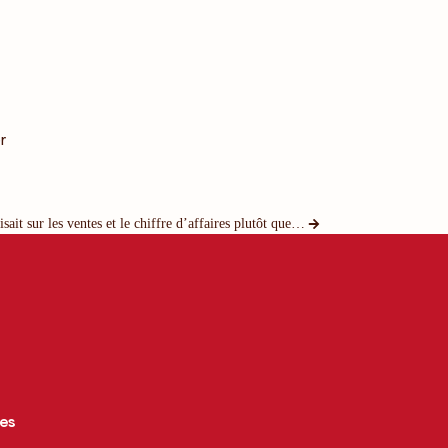
r
Financement d’une start-up : et si on misait sur les ventes et le chiffre d’affaires plutôt que sur la levée de fonds ?
ces