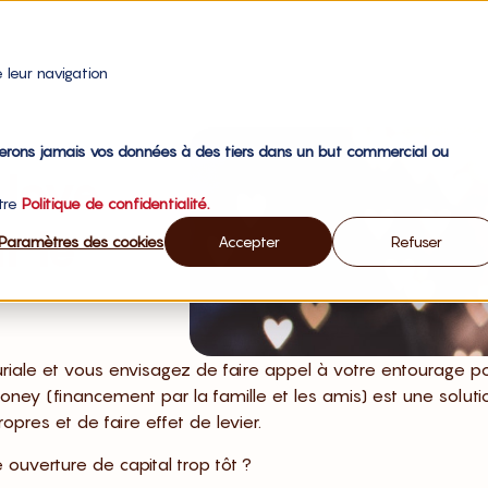
 leur navigation
gerons jamais vos données à des tiers dans un but commercial ou
 love
otre
Politique de confidentialité.
r le
Paramètres des cookies
Accepter
Refuser
riale et vous envisagez de faire appel à votre entourage p
oney (financement par la famille et les amis) est une soluti
res et de faire effet de levier.
ouverture de capital trop tôt ?