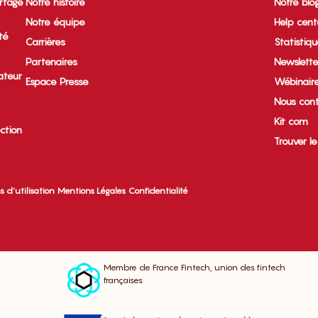
rtage
Notre histoire
Notre blo
Notre équipe
Help cent
ité
Carrières
Statistiq
Partenaires
Newslette
ateur
Espace Presse
Wébinair
Nous cont
Kit com
ection
Trouver l
s d’utilisation
Mentions Légales
Confidentialité
Membre de France Fintech, union des fintech
françaises