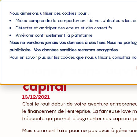
Nous aimerions utiliser des cookies pour :
Mieux comprendre le comportement de nos utilisateurs lors de
Détecter et anticiper des erreurs et des correctifs
Accueil du blog
Améliorer continuellement la plateforme
,
Financement
Gestion de communauté
Nous ne vendrons jamais vos données à des tiers. Nous ne parta
Comment gérer la
publicitaire. Vos données sensibles resterons encryptées.
Pour en savoir plus sur les cookies que nous utilisons, consultez n
money sans ouvri
capital
13/12/2021
C’est le tout début de votre aventure entrepreneu
le financement de l’entreprise. La fameuse love m
fréquente qui permet d’augmenter ses capitaux prop
Mais comment faire pour ne pas avoir à gérer une 