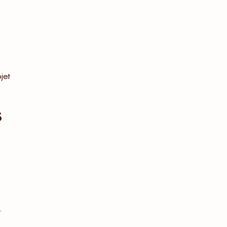
jet
s
.