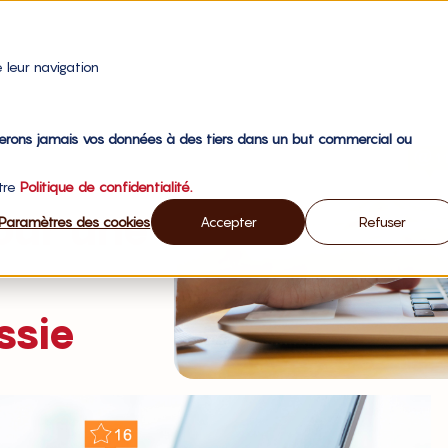
 leur navigation
gerons jamais vos données à des tiers dans un but commercial ou
otre
Politique de confidentialité.
our une
Paramètres des cookies
Accepter
Refuser
ssie