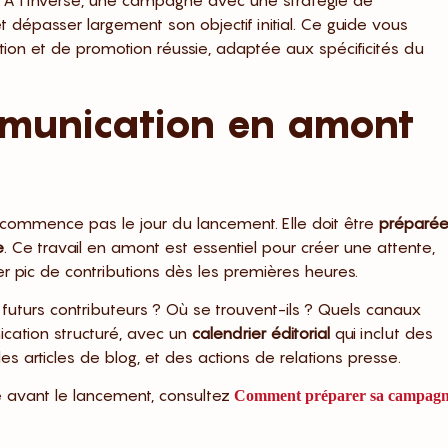
À l’inverse, une campagne avec une stratégie de
 dépasser largement son objectif initial. Ce guide vous
tion et de promotion réussie, adaptée aux spécificités du
mmunication en amont
ommence pas le jour du lancement. Elle doit être
préparé
e
. Ce travail en amont est essentiel pour créer une attente,
 pic de contributions dès les premières heures.
 futurs contributeurs ? Où se trouvent-ils ? Quels canaux
ication structuré, avec un
calendrier éditorial
qui inclut des
es articles de blog, et des actions de relations presse.
le avant le lancement, consultez
Comment préparer sa campag