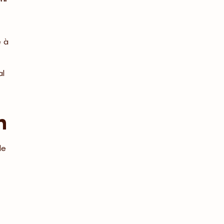
é à
al
n
le