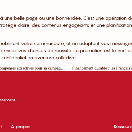
 une belle page ou une bonne idée. C’est une opération d
atégie claire, des contenus engageants et une planification
mobilisant votre communauté, et en adaptant vos message
misez vos chances de réussite. La promotion est le nerf de
confidentiel en aventure collective.
Mettre en place des paliers de financement intelligents et des récompenses attractives pour sa campagne de crowdfunding
Financement durable : les Français s
tissement
et
À propos
Ressour