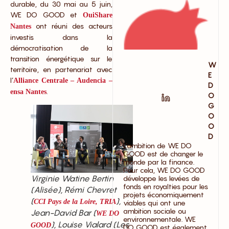
durable, du 30 mai au 5 juin,
WE DO GOOD et
OuiShare
ont réuni des acteurs
Nantes
investis dans la
démocratisation de la
transition énergétique sur le
W
territoire, en partenariat avec
E
l’
Alliance Centrale – Audencia –
D
.
ensa Nantes
O
G
O
O
D
L’ambition de WE DO
GOOD est de changer le
monde par la finance.
Pour cela, WE DO GOOD
Virginie Watine Bertin
développe les levées de
fonds en royalties pour les
(Alisée), Rémi Chevret
projets économiquement
(
),
CCI Pays de la Loire, TRIA
viables qui ont une
ambition sociale ou
Jean-David Bar (
WE DO
environnementale. WE
), Louise Vialard (Les
GOOD
DO GOOD est également