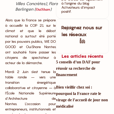
Villes Concrètes), Flore
à l’origine du blog
Activateurs d’impact
Berlingen (
)
OuiShare
positif.
Alors que la France se prépare
à accueillir la COP 21 sur le
Rejoignez nous sur
climat et que le débat
les réseaux
national a surtout été porté
par les pouvoirs publics, WE DO
GOOD et OuiShare Nantes
ont souhaité faire passer les
Les articles récents
citoyens de spectateur à
5 conseils d’un DAF pour
acteur de la démarche.
réussir sa recherche de
Mardi 2 Juin s’est tenue la
financement
table ronde – vers une
transition énergétique
Bien vieillir chez soi :
collaborative et citoyenne – à
l’École Nationale Supérieure
pourquoi la France rate le
d’Architecture de
virage de l’accueil de jour non
Nantes.
L’occasion pour
médicalisé
entrepreneurs, institutionnels et