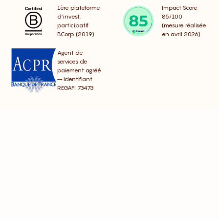
1ère plateforme
Impact Score
d’invest.
85/100
participatif
(mesure réalisée
BCorp (2019)
en avril 2026)
Agent de
services de
paiement agréé
– identifiant
REGAFI 73473