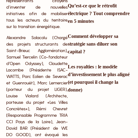
représentants citoyens
Qu’est-ce que le rétrofit
d’inventer de nouvelles
initiatives afin de mobiliser
électrique ? Tout comprendre
tous les acteurs du territoire
en 5 minutes
sur la transition énergétique.
Comment développer sa
Alexandre Solacolu (Chargé
des projets structurants de
stratégie sans diluer son
Saint-Brieuc Agglomération),
capital ?
Samuel Tiercelin (Co-fondateur
d’Open Odyssey), Claudette
Les royalties : le modèle
Lacombe (Présidente ISAC-
d’investissement le plus aligné
WATTS, Parc Eolien de Severac
(et pourquoi il change la
et Guenrouët), Marc Lemercier
(porteur du projet LIGER),
donne)
Louise Vialard (Architecte,
porteuse du projet «Les Villes
Concrètes»), Rémi Chevret
(Responsable Programme TRIA
CCI Pays de la Loire), Jean-
David BAR (Président de WE
DO GOOD), ont évoqué les