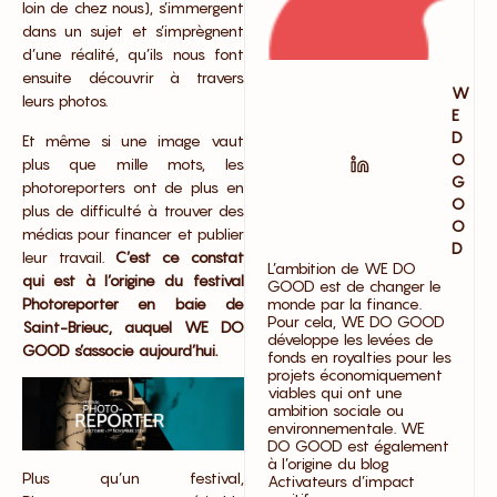
loin de chez nous), s’immergent
dans
un sujet et s’imprègnent
d’une réalité, qu’ils nous font
ensuite découvrir à travers
W
leurs photos.
E
D
Et même si une image vaut
O
plus que mille mots, les
G
photoreporters ont de plus en
O
plus de difficulté à trouver des
O
médias pour financer et publier
D
leur travail.
C’est ce constat
L’ambition de WE DO
qui est à l’origine du festival
GOOD est de changer le
Photoreporter en baie de
monde par la finance.
Pour cela, WE DO GOOD
Saint-Brieuc, auquel WE DO
développe les levées de
GOOD s’associe aujourd’hui.
fonds en royalties pour les
projets économiquement
viables qui ont une
ambition sociale ou
environnementale. WE
DO GOOD est également
à l’origine du blog
Plus qu’un festival,
Activateurs d’impact