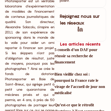
positif.
Photoreporter est un véritable
laboratoire d’expérimentation
de modèles de financement
Rejoignez nous sur
de contenus journalistiques de
qualité. Son directeur,
les réseaux
Alexandre Solacolu, s’inspire en
2011 de son expérience de
sponsoring dans le monde de
la voile pour aider un ami
Les articles récents
reporter à financer son projet.
5 conseils d’un DAF pour
Si les skippers n’ont pas
réussir sa recherche de
d’obligation de résultat, juste
financement
de moyens, pourquoi pas les
photographes ? Ainsi se crée le
fonds de dotation
Bien vieillir chez soi :
Photoreporter en Baie de
pourquoi la France rate le
Saint-Brieuc, qui agrège petit à
virage de l’accueil de jour non
petit une quarantaine de
médicalisé
mécènes privés et qui a
permis, en 4 ans, à près de 50
photographes de partager leur
Qu’est-ce que le rétrofit
regard libre sur ce qui se passe