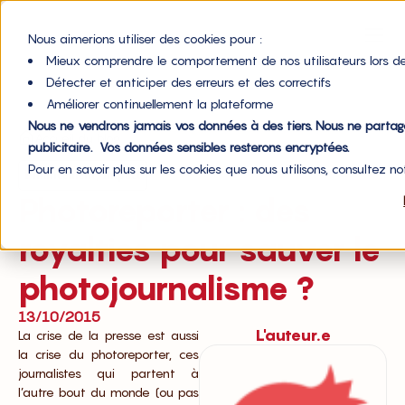
Nous aimerions utiliser des cookies pour :
Mieux comprendre le comportement de nos utilisateurs lors de
Détecter et anticiper des erreurs et des correctifs
Améliorer continuellement la plateforme
Nous ne vendrons jamais vos données à des tiers. Nous ne parta
Accueil du blog
publicitaire. Vos données sensibles resterons encryptées.
Pour en savoir plus sur les cookies que nous utilisons, consultez n
,
Financement
Impact
Photoreporter : des
royalties pour sauver le
photojournalisme ?
13/10/2015
L'auteur.e
La crise de la presse est aussi
la crise du photoreporter, ces
journalistes qui partent à
l’autre bout du monde (ou pas