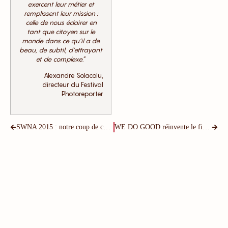
exercent leur métier et
remplissent leur mission :
celle de nous éclairer en
tant que citoyen sur le
monde dans ce qu’il a de
beau, de subtil, d’effrayant
et de complexe.
”
Alexandre Solacolu,
directeur du Festival
Photoreporter
SWNA 2015 : notre coup de cœur #GOODbusiness pour Feat. !
WE DO GOOD réinvente le financement participatif… et le Business Model Canvas !