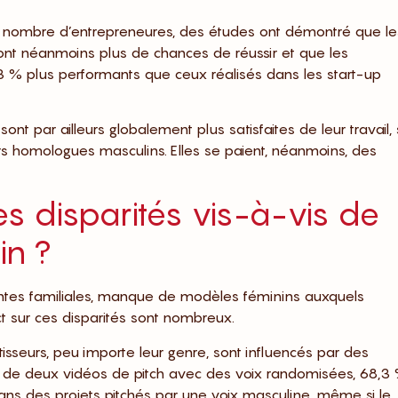
e nombre d’entrepreneures, des études ont démontré que le
t néanmoins plus de chances de réussir et que les
3 % plus performants que ceux réalisés dans les start-up
t par ailleurs globalement plus satisfaites de leur travail,
rs homologues masculins. Elles se paient, néanmoins, des
 disparités vis-à-vis de
in ?
aintes familiales, manque de modèles féminins auxquels
act sur ces disparités sont nombreux.
seurs, peu importe leur genre, sont influencés par des
e de deux vidéos de pitch avec des voix randomisées, 68,3
dans des projets pitchés par une voix masculine, même si le