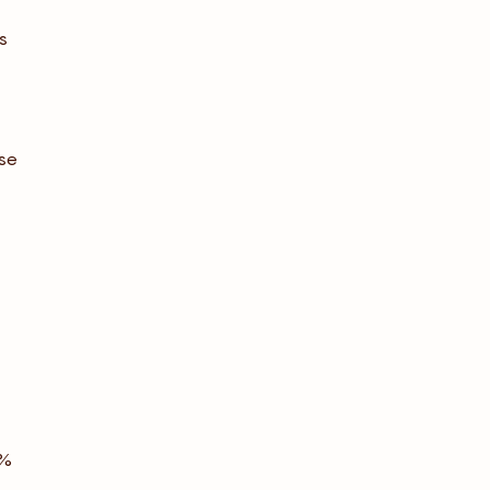
s
 se
 %