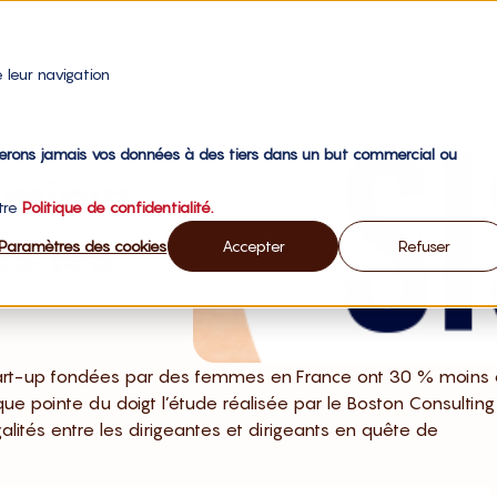
 leur navigation
gerons jamais vos données à des tiers dans un but commercial ou
minin :
otre
Politique de confidentialité.
s les
Paramètres des cookies
Accepter
Refuser
 start-up fondées par des femmes en France ont 30 % moins
que pointe du doigt l’étude réalisée par le Boston Consulting
égalités entre les dirigeantes et dirigeants en quête de