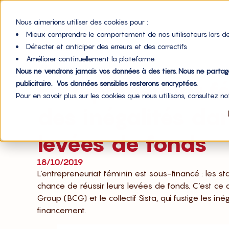
Nous aimerions utiliser des cookies pour :
Mieux comprendre le comportement de nos utilisateurs lors de
Détecter et anticiper des erreurs et des correctifs
Accueil du blog
Améliorer continuellement la plateforme
,
Financement
Impact
Nous ne vendrons jamais vos données à des tiers. Nous ne parta
Entrepreneuriat fé
publicitaire. Vos données sensibles resterons encryptées.
Pour en savoir plus sur les cookies que nous utilisons, consultez n
des inégalités dan
levées de fonds
18/10/2019
L’entrepreneuriat féminin est sous-financé : les
chance de réussir leurs levées de fonds. C’est ce 
Group (BCG) et le collectif Sista, qui fustige les in
financement.