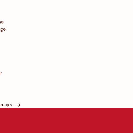
he
age
r
Le financement en royalties pour les start-up se généralise