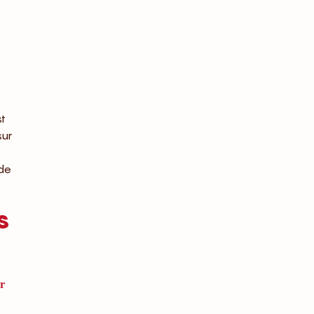
st
sur
 de
s
ar