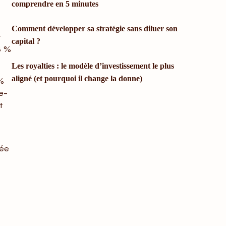
comprendre en 5 minutes
Comment développer sa stratégie sans diluer son
t
capital ?
8 %
Les royalties : le modèle d’investissement le plus
aligné (et pourquoi il change la donne)
 %
e-
t
gée