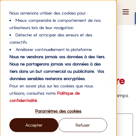
Nous aimerions utiliser des cookies pour :
Mieux comprendre le comportement de nos
utilisateurs lors de leur navigation
logo-slider
Détecter et anticiper des erreurs et des
correctifs
Améliorer continuellement la plateforme
Nous ne vendrons jamais vos données à des tiers.
Nous ne partagerons jamais vos données à des
tiers dans un but commercial ou publicitaire. Vos
Laisser un commentaire
données sensibles resterons encryptées.
Pour en savoir plus sur les cookies que nous
utilisons, consultez notre
Politique de
Votre adresse e-mail ne sera pas publiée.
Les champs
confidentialité.
obligatoires sont indiqués avec
*
Commentaire
*
Paramètres des cookies
Accepter
Refuser