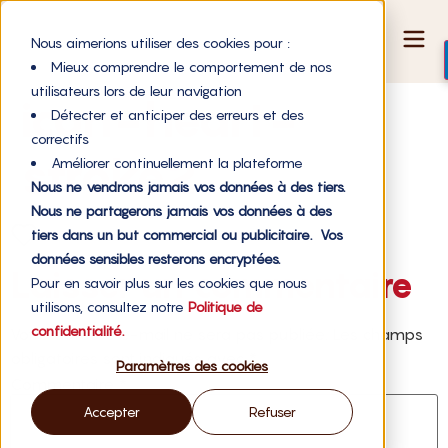
Nous aimerions utiliser des cookies pour :
Mieux comprendre le comportement de nos
utilisateurs lors de leur navigation
icon-heart-
Détecter et anticiper des erreurs et des
correctifs
stroke2
Améliorer continuellement la plateforme
Nous ne vendrons jamais vos données à des tiers.
Nous ne partagerons jamais vos données à des
tiers dans un but commercial ou publicitaire. Vos
données sensibles resterons encryptées.
Laisser un commentaire
Pour en savoir plus sur les cookies que nous
utilisons, consultez notre
Politique de
confidentialité.
Votre adresse e-mail ne sera pas publiée.
Les champs
obligatoires sont indiqués avec
*
Paramètres des cookies
Commentaire
*
Accepter
Refuser