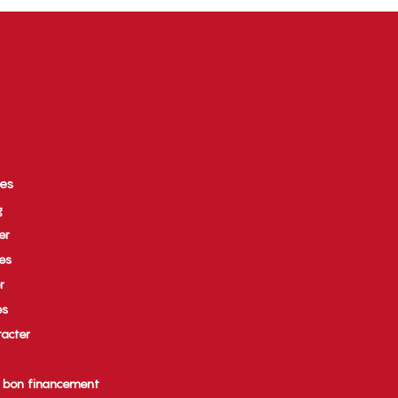
ces
g
er
ues
r
es
acter
e bon financement