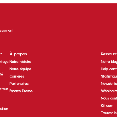
tissement
et
À propos
Ressour
rtage
Notre histoire
Notre blo
Notre équipe
Help cent
ité
Carrières
Statistiq
Partenaires
Newslette
ateur
Espace Presse
Wébinair
Nous cont
Kit com
ection
Trouver l