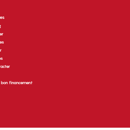
ces
g
er
ues
r
es
acter
e bon financement