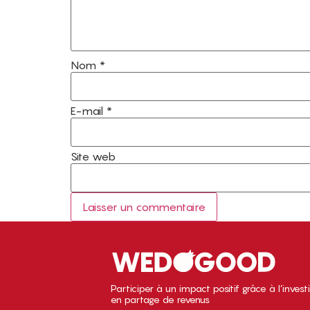
Nom
*
E-mail
*
Site web
Participer à un impact positif grâce à l’inves
en partage de revenus