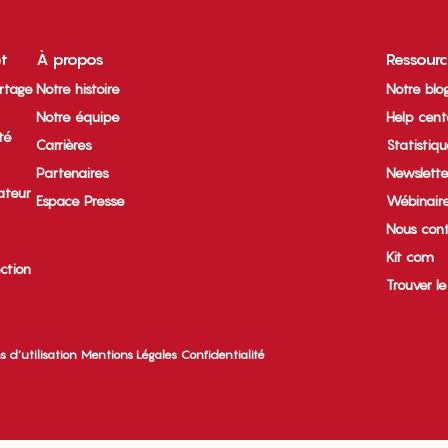
et
À propos
Ressour
rtage
Notre histoire
Notre blo
Notre équipe
Help cent
ité
Carrières
Statistiq
Partenaires
Newslette
ateur
Espace Presse
Wébinair
Nous cont
Kit com
ection
Trouver l
s d’utilisation
Mentions Légales
Confidentialité