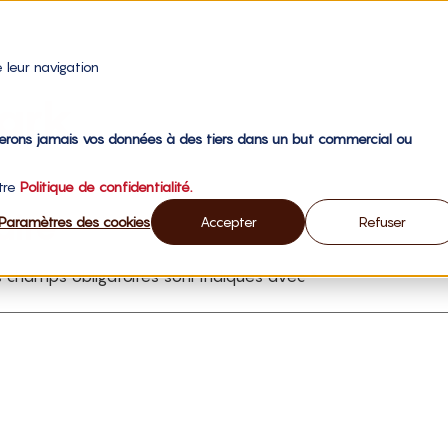
 leur navigation
dark
gerons jamais vos données à des tiers dans un but commercial ou
otre
Politique de confidentialité.
aire
Paramètres des cookies
Accepter
Refuser
 champs obligatoires sont indiqués avec
*