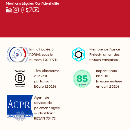
Mentions Légales
Confidentialité
Immatriculée à
Membre de France
l’ORIAS sous le
Fintech, union des
numéro 17002712
fintech françaises
1ère plateforme
Impact Score
d’invest.
85/100
participatif
(mesure réalisée
BCorp (2019)
en avril 2026)
Agent de
services de
paiement agréé
– identifiant
REGAFI 73473