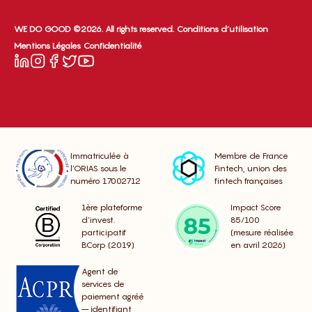
WE DO GOOD ©2026. All rights reserved.
Conditions d’utilisation
Mentions Légales
Confidentialité
Immatriculée à
Membre de France
l’ORIAS sous le
Fintech, union des
numéro 17002712
fintech françaises
1ère plateforme
Impact Score
d’invest.
85/100
participatif
(mesure réalisée
BCorp (2019)
en avril 2026)
Agent de
services de
paiement agréé
– identifiant