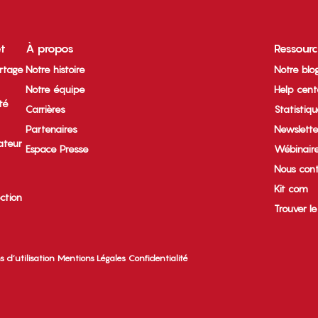
et
À propos
Ressour
rtage
Notre histoire
Notre blo
Notre équipe
Help cent
ité
Carrières
Statistiq
Partenaires
Newslette
ateur
Espace Presse
Wébinair
Nous cont
Kit com
ection
Trouver l
s d’utilisation
Mentions Légales
Confidentialité