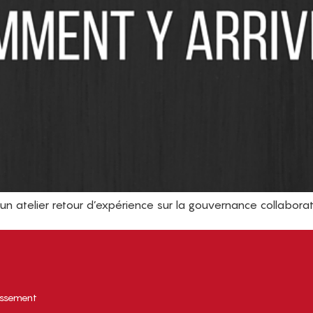
u un atelier retour d’expérience sur la gouvernance collab
tissement