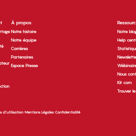
et
À propos
Ressour
rtage
Notre histoire
Notre blo
Notre équipe
Help cent
ité
Carrières
Statistiq
Partenaires
Newslette
ateur
Espace Presse
Wébinair
Nous cont
Kit com
ection
Trouver l
s d’utilisation
Mentions Légales
Confidentialité