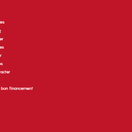
ces
g
er
ues
r
es
acter
e bon financement