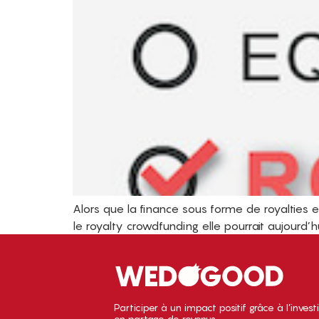
Alors que la finance sous forme de royalties e
le royalty crowdfunding elle pourrait aujourd’hu
Participer à un impact positif grâce à l’inves
en partage de revenus