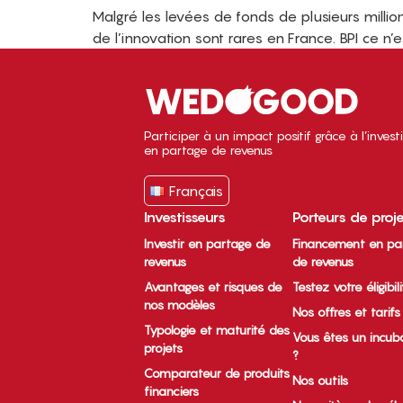
Malgré les levées de fonds de plusieurs milli
de l’innovation sont rares en France. BPI ce n’
Participer à un impact positif grâce à l’inves
en partage de revenus
Français
Investisseurs
Porteurs de proj
Investir en partage de
Financement en pa
revenus
de revenus
Avantages et risques de
Testez votre éligibil
nos modèles
Nos offres et tarifs
Typologie et maturité des
Vous êtes un incub
projets
?
Comparateur de produits
Nos outils
financiers