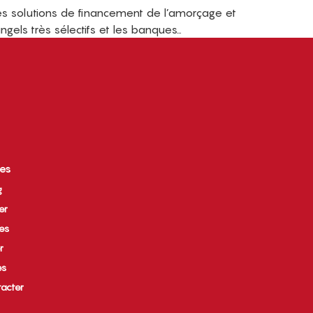
les solutions de financement de l’amorçage et
angels très sélectifs et les banques…
ces
g
er
ues
r
es
acter