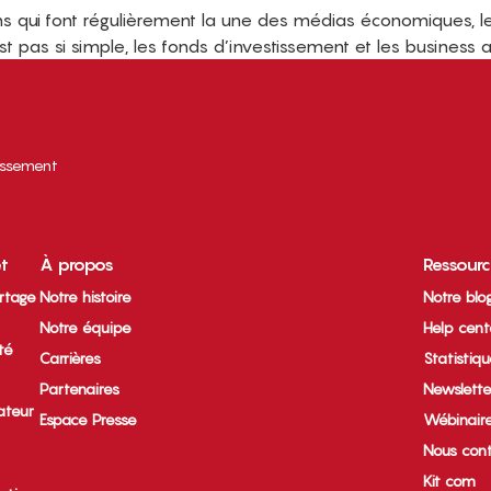
ons qui font régulièrement la une des médias économiques, 
est pas si simple, les fonds d’investissement et les business 
tissement
et
À propos
Ressour
rtage
Notre histoire
Notre blo
Notre équipe
Help cent
ité
Carrières
Statistiq
Partenaires
Newslette
ateur
Espace Presse
Wébinair
Nous cont
Kit com