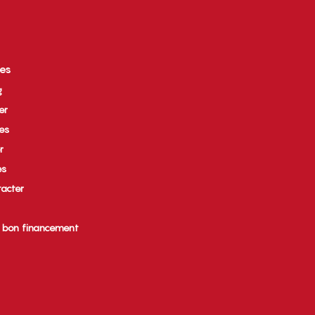
ces
g
er
ues
r
es
acter
e bon financement