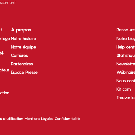
tissement
et
À propos
Ressour
rtage
Notre histoire
Notre blo
Notre équipe
Help cent
ité
Carrières
Statistiq
Partenaires
Newslette
ateur
Espace Presse
Wébinair
Nous cont
Kit com
ection
Trouver l
s d’utilisation
Mentions Légales
Confidentialité