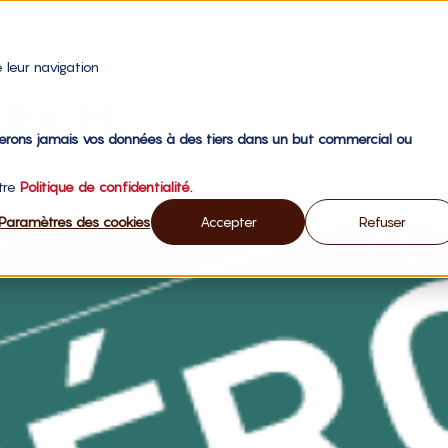
 leur navigation
ibutif
gerons jamais vos données à des tiers dans un but commercial ou
otre
Politique de confidentialité.
s à projets ?
Paramètres des cookies
Accepter
Refuser