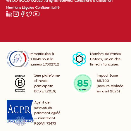
WE DO GOOD ©2026. All rights reserved.
Conditions d’utilisation
Mentions Légales
Confidentialité
Immatriculée à
Membre de France
l’ORIAS sous le
Fintech, union des
numéro 17002712
fintech françaises
1ère plateforme
Impact Score
d’invest.
85/100
participatif
(mesure réalisée
BCorp (2019)
en avril 2026)
Agent de
services de
paiement agréé
– identifiant
REGAFI 73473