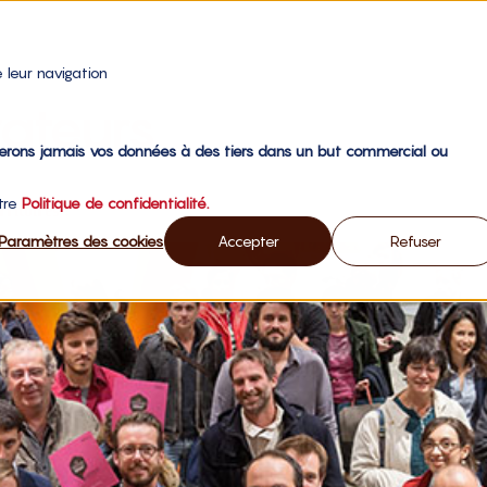
 leur navigation
vateurs
gerons jamais vos données à des tiers dans un but commercial ou
otre
Politique de confidentialité.
rritoires ?
Paramètres des cookies
Accepter
Refuser