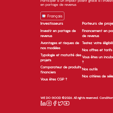
Participer à un impact positif grâce à l’inves
en partage de revenus
Français
Investisseurs
Porteurs de proj
Investir en partage de
Financement en pa
revenus
de revenus
Avantages et risques de
Testez votre éligibil
nos modèles
Nos offres et tarifs
Typologie et maturité des
Vous êtes un incub
projets
?
Comparateur de produits
Nos outils
financiers
Nos critères de sél
Vous êtes CGP ?
WE DO GOOD ©2026. All rights reserved.
Condition