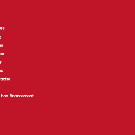
ces
g
er
ues
r
es
acter
e bon financement