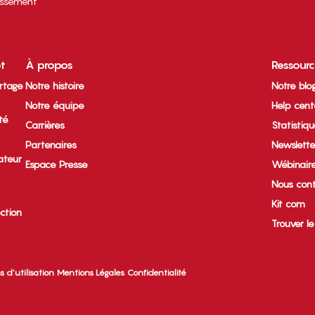
tissement
et
À propos
Ressour
rtage
Notre histoire
Notre blo
Notre équipe
Help cent
ité
Carrières
Statistiq
Partenaires
Newslette
ateur
Espace Presse
Wébinair
Nous cont
Kit com
ection
Trouver l
s d’utilisation
Mentions Légales
Confidentialité