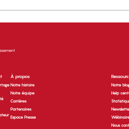
tissement
et
À propos
Ressour
rtage
Notre histoire
Notre blo
Notre équipe
Help cent
ité
Carrières
Statistiq
Partenaires
Newslette
ateur
Espace Presse
Wébinair
Nous cont